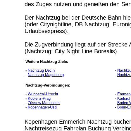
des Zuges nutzen und genießen den Ser
Der Nachtzug bei der Deutsche Bahn hieß
(oder Citynightline, DB Nachtzug, Euroni
Urlaubsexpress).
Die Zugverbindung liegt auf der Strec
(Nachtzug: City Night Line Borealis).
Weitere Nachtzug-Ziele:
-
Nachtzug Decin
-
Nachtz
-
Nachtzug Magdeburg
-
Nachtzu
Nachtzug-Verbindungen:
-
Wuppertal-Utrecht
-
Emmeri
-
Koblenz-Prag
-
Karlsruh
-
Züssow-Mannheim
-
Baden-W
-
Kopenhagen-Usti
-
Bonn-E
Kopenhagen Emmerich Nachtzug buche
Nachtreisezug Fahrplan Buchung Verbin